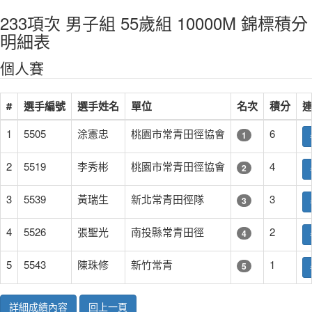
233項次 男子組 55歲組 10000M 錦標積分
明細表
個人賽
#
選手編號
選手姓名
單位
名次
積分
1
5505
涂憲忠
桃園市常青田徑協會
6
1
2
5519
李秀彬
桃園市常青田徑協會
4
2
3
5539
黃瑞生
新北常青田徑隊
3
3
4
5526
張聖光
南投縣常青田徑
2
4
5
5543
陳珠修
新竹常青
1
5
詳細成績內容