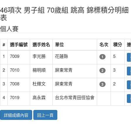
46項次 男子組 70歲組 跳高 錦標積分明細
表
個人賽
#
選手編號
選手姓名
單位
名次
積分
1
7009
李光勝
花蓮縣
5
1
2
7010
楊明順
屏東常青
3
2
3
7008
杜輝文
屏東常青
2
3
4
7019
高永霖
台北市常青田徑協會
詳細成績內容