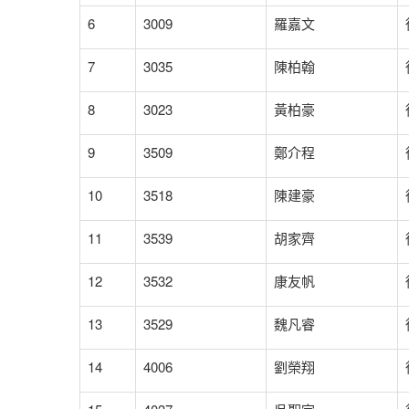
6
3009
羅嘉文
7
3035
陳柏翰
8
3023
黃柏豪
9
3509
鄭介程
10
3518
陳建豪
11
3539
胡家齊
12
3532
康友帆
13
3529
魏凡睿
14
4006
劉榮翔