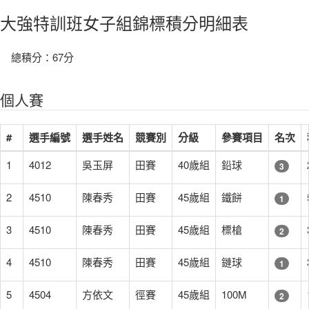
大強特訓班女子組錦標積分明細表
總積分：67分
個人賽
#
選手編號
選手姓名
競賽別
分級
參賽項目
名次
1
4012
吳玉屏
田賽
40歲組
鉛球
3
2
4510
陳春秀
田賽
45歲組
鐵餅
1
3
4510
陳春秀
田賽
45歲組
標槍
2
4
4510
陳春秀
田賽
45歲組
鏈球
1
5
4504
方依文
徑賽
45歲組
100M
2