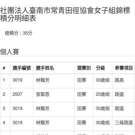
社團法人臺南市常青田徑協會女子組錦標
積分明細表
總積分：35分
個人賽
#
選手編號
選手姓名
競賽別
分級
參賽項目
1
3019
林豔芳
田賽
30歲組
跳高
2
2507
張聖恩
田賽
25歲組
跳遠
3
3019
林豔芳
田賽
30歲組
跳遠
4
3019
林豔芳
田賽
30歲組
三級跳遠