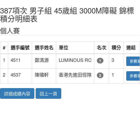
387項次 男子組 45歲組 3000M障礙 錦標
積分明細表
個人賽
#
選手編號
選手姓名
單位
名次
積分
連結
1
4511
鄭清源
LUMINOUS RC
3
1
參賽
2
4537
陳嘯軒
香港先進田徑隊
1
2
參賽
詳細成績內容