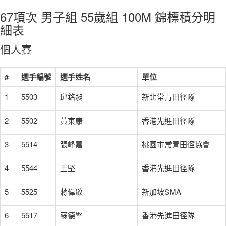
67項次 男子組 55歲組 100M 錦標積分明
細表
個人賽
#
選手編號
選手姓名
單位
1
5503
邱銘昶
新北常青田徑隊
2
5502
黃東康
香港先進田徑隊
3
5514
張峰嘉
桃園市常青田徑協會
4
5544
王堅
香港先進田徑隊
5
5525
蔣偉敬
新加坡SMA
6
5517
蘇德擎
香港先進田徑隊