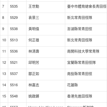
7
5535
王世勳
臺中市體育總會長青田徑
8
5529
袁景三
新北常青田徑隊
9
5538
黃明值
澎湖縣常青田徑
10
5513
何正雄
新北常青田徑隊
11
5536
林清壽
南開科技大學常青隊
12
5521
邱明芳
宜蘭縣常青田徑隊
13
5537
鄒正如
南投縣常青田徑
14
5516
林嘉志
花蓮縣
15
5548
姚啟鏘
香港先進田徑隊