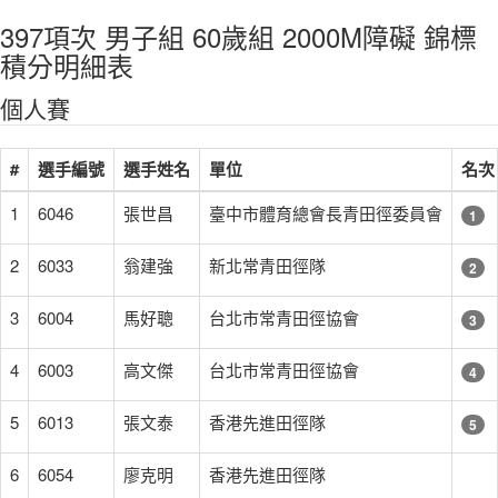
397項次 男子組 60歲組 2000M障礙 錦標
積分明細表
個人賽
#
選手編號
選手姓名
單位
名次
1
6046
張世昌
臺中市體育總會長青田徑委員會
1
2
6033
翁建強
新北常青田徑隊
2
3
6004
馬好聰
台北市常青田徑協會
3
4
6003
高文傑
台北市常青田徑協會
4
5
6013
張文泰
香港先進田徑隊
5
6
6054
廖克明
香港先進田徑隊