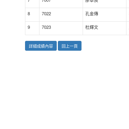
8
7022
孔金傳
9
7023
杜輝文
詳細成績內容