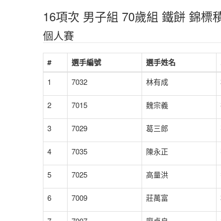
16項次 男子組 70歲組 鐵餅 錦
個人賽
#
選手編號
選手姓名
1
7032
林有成
2
7015
魏宗義
3
7029
葛三郎
4
7035
陳永正
5
7025
高量洪
6
7009
莊萬富
7
7007
廖卓良