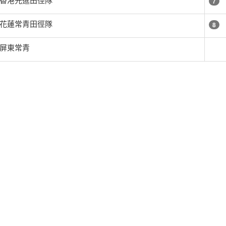
7
花蓮常青田徑隊
8
屏東常青