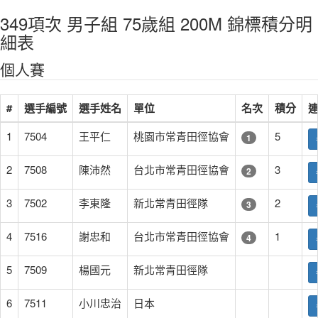
349項次 男子組 75歲組 200M 錦標積分明
細表
個人賽
#
選手編號
選手姓名
單位
名次
積分
1
7504
王平仁
桃園市常青田徑協會
5
1
2
7508
陳沛然
台北市常青田徑協會
3
2
3
7502
李東隆
新北常青田徑隊
2
3
4
7516
謝忠和
台北市常青田徑協會
1
4
5
7509
楊國元
新北常青田徑隊
6
7511
小川忠治
日本