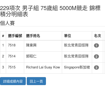
229項次 男子組 75歲組 5000M競走 錦標
積分明細表
個人賽
#
選手編號
選手姓名
單位
名次
1
7518
陳東興
新北常青田徑隊
1
2
7514
郭昭仁
新北常青田徑隊
2
3
7515
Richard Lai Suay Kow
Singapore新加坡
3
詳細成績內容