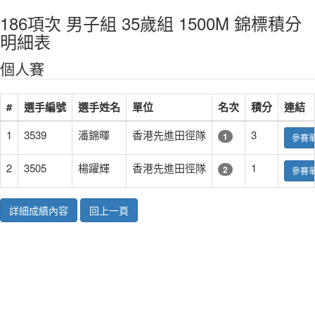
186項次 男子組 35歲組 1500M 錦標積分
明細表
個人賽
#
選手編號
選手姓名
單位
名次
積分
連結
1
3539
潘錦暉
香港先進田徑隊
3
1
參賽
2
3505
楊躍輝
香港先進田徑隊
1
2
參賽
詳細成績內容