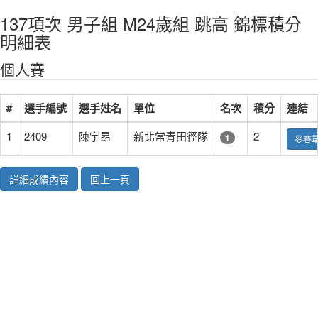
137項次 男子組 M24歲組 跳高 錦標積分
明細表
個人賽
#
選手編號
選手姓名
單位
名次
積分
連結
1
2409
陳宇昂
新北常青田徑隊
2
1
參賽
詳細成績內容