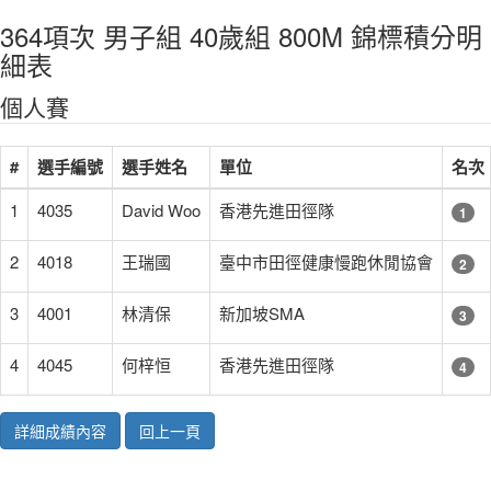
364項次 男子組 40歲組 800M 錦標積分明
細表
個人賽
#
選手編號
選手姓名
單位
名次
1
4035
David Woo
香港先進田徑隊
1
2
4018
王瑞國
臺中市田徑健康慢跑休閒協會
2
3
4001
林清保
新加坡SMA
3
4
4045
何梓恒
香港先進田徑隊
4
詳細成績內容