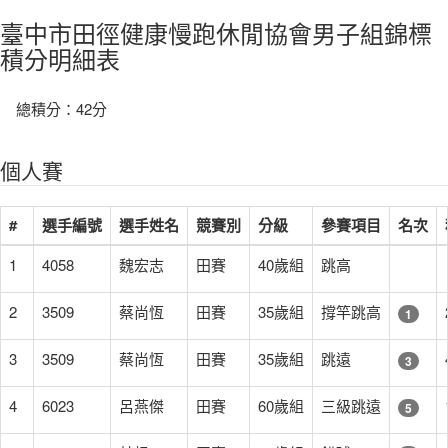
臺中市田徑健康慢跑休閒協會男子組錦標
積分明細表
總積分：42分
個人賽
#
選手編號
選手姓名
競賽別
分級
參賽項目
名次
1
4058
魏宏志
田賽
40歲組
跳高
2
3509
蔡尚恆
田賽
35歲組
撐竿跳高
1
3
3509
蔡尚恆
田賽
35歲組
跳遠
3
4
6023
呂燕傑
田賽
60歲組
三級跳遠
5