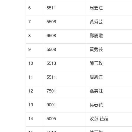
6
5511
周碧江
7
5508
黃秀芸
8
6508
鄭麗瓊
9
5508
黃秀芸
10
5513
陳玉玫
11
5511
周碧江
12
7501
孫美妹
13
9001
吳春花
14
5005
汝苡.菈菈