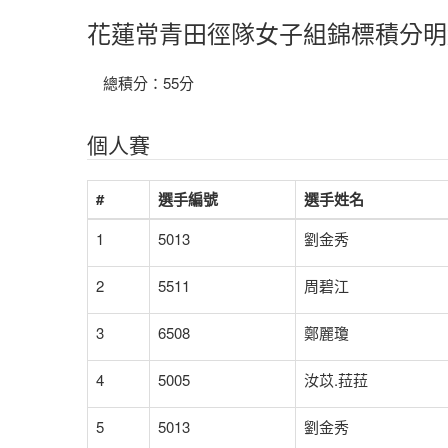
花蓮常青田徑隊女子組錦標積分明
總積分：55分
個人賽
#
選手編號
選手姓名
1
5013
劉金秀
2
5511
周碧江
3
6508
鄭麗瓊
4
5005
汝苡.菈菈
5
5013
劉金秀