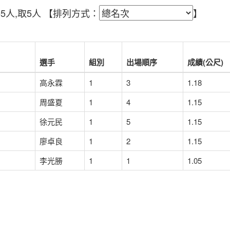
共5人,取5人
【排列方式：
】
選手
組別
出場順序
成績(公尺)
高永霖
1
3
1.18
周盛夏
1
4
1.15
徐元民
1
5
1.15
廖卓良
1
2
1.15
李光勝
1
1
1.05