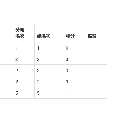
分組
名次
總名次
積分
備註
1
1
6
2
2
3
2
2
3
2
2
3
5
5
1