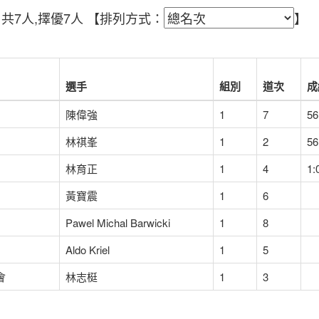
賽，共7人,擇優7人
【排列方式：
】
選手
組別
道次
成
陳偉強
1
7
56
林祺峯
1
2
56
林育正
1
4
1:
黃寶震
1
6
Pawel Michal Barwicki
1
8
Aldo Kriel
1
5
會
林志梃
1
3