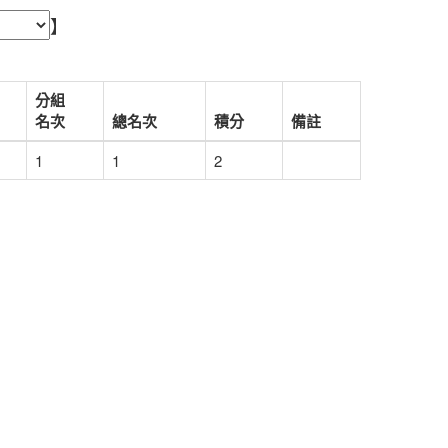
】
分組
名次
總名次
積分
備註
1
1
2