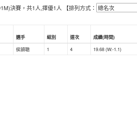
0.991M)決賽，共1人,擇優1人
【排列方式：
選手
組別
道次
成績(時間)
侯頴聰
1
4
19.68 (W:-1.1)