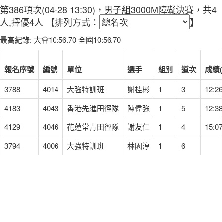
第386項次(04-28 13:30)，男子組3000M障礙決賽，共4
人,擇優4人
【排列方式：
】
最高紀錄: 大會10:56.70 全國10:56.70
報名序號
編號
單位
選手
組別
道次
成績(
3788
4014
大強特訓班
謝桂彬
1
3
12:26
4183
4043
香港先進田徑隊
陳偉強
1
5
12:38
4129
4046
花蓮常青田徑隊
謝友仁
1
4
15:07
3794
4006
大強特訓班
林園淳
1
6