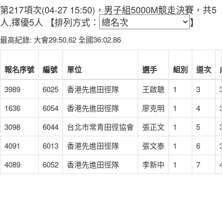
第217項次(04-27 15:50)，男子組5000M競走決賽，共5
人,擇優5人
【排列方式：
】
最高紀錄: 大會29:50.62 全國36:02.86
報名序號
編號
單位
選手
組別
道次
3989
6025
香港先進田徑隊
王啟聰
1
3
1636
6054
香港先進田徑隊
廖克明
1
4
3098
6044
台北市常青田徑協會
張正文
1
5
4091
6013
香港先進田徑隊
張文泰
1
6
4089
6052
香港先進田徑隊
李新中
1
7