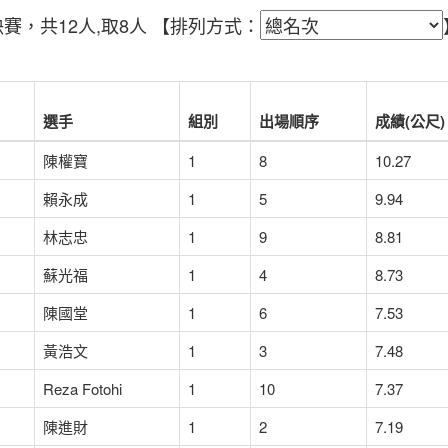
G)決賽，共12人,取8人
【排列方式：
選手
組別
出場順序
成績(公尺)
陳權寶
1
8
10.27
賴永成
1
5
9.94
林志忠
1
9
8.81
蘇光福
1
4
8.73
陳國堂
1
6
7.53
黃浩文
1
3
7.48
Reza Fotohi
1
10
7.37
陳進財
1
2
7.19