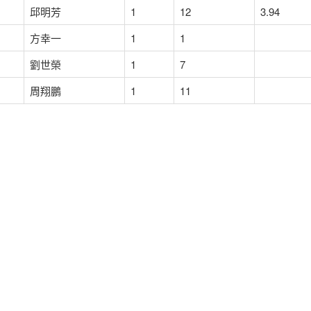
邱明芳
1
12
3.94
方幸一
1
1
劉世榮
1
7
周翔鵬
1
11