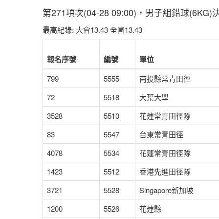
第271項次(04-28 09:00)，男子組鉛球(6K
最高紀錄: 大會13.43 全國13.43
報名序號
編號
單位
799
5555
南投縣常青田徑
72
5518
大葉大學
3528
5510
花蓮常青田徑隊
83
5547
台東常青田徑
4078
5534
花蓮常青田徑隊
1423
5512
香港先進田徑隊
3721
5528
Singapore新加坡
1200
5526
花蓮縣