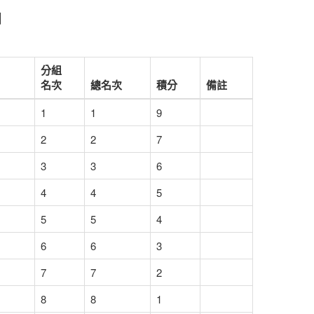
】
分組
名次
總名次
積分
備註
1
1
9
2
2
7
3
3
6
4
4
5
5
5
4
6
6
3
7
7
2
8
8
1