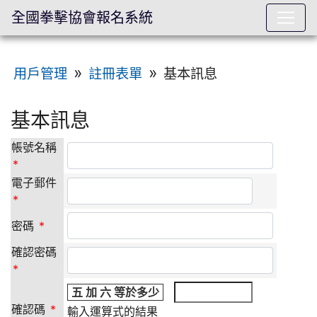
全國拳擊協會報名系統
:::
»
»
基本訊息
用戶管理
註冊表單
基本訊息
帳號名稱
*
電子郵件
*
密碼
*
確認密碼
*
五 加 六 等於多少
確認碼
*
輸入運算式的結果