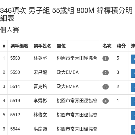
346項次 男子組 55歲組 800M 錦標積分明
細表
個人賽
#
選手編號
選手姓名
單位
名次
積分
1
5538
林錫堅
桃園市常青田徑協會
5
1
2
5530
宋昌龍
政大EMBA
3
2
3
5514
曹克銘
政大EMBA
2
3
4
5519
李秀彬
桃園市常青田徑協會
1
4
5
5512
林俊玄
桃園市常青田徑協會
6
5544
洪慶顯
桃園市常青田徑協會