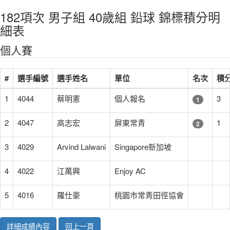
182項次 男子組 40歲組 鉛球 錦標積分明
細表
個人賽
#
選手編號
選手姓名
單位
名次
積
1
4044
蔡明憲
個人報名
3
1
2
4047
高志宏
屏東常青
1
2
3
4029
Arvind Lalwani
Singapore新加坡
4
4022
江萬興
Enjoy AC
5
4016
羅仕豪
桃園市常青田徑協會
詳細成績內容