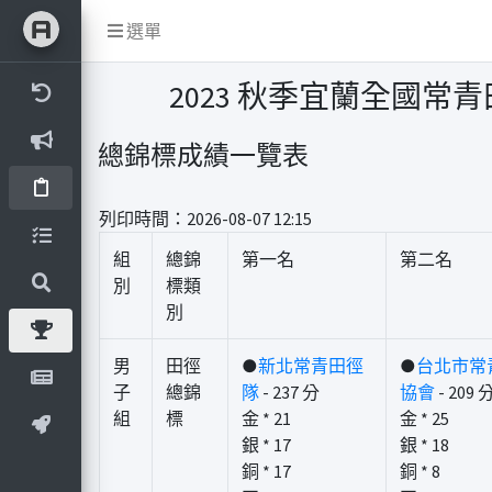
選單
2023 秋季宜蘭全國常
總錦標成績一覽表
列印時間：2026-08-07 12:15
組
總錦
第一名
第二名
別
標類
別
男
田徑
●
新北常青田徑
●
台北市常
子
總錦
隊
- 237 分
協會
- 209 
組
標
金 * 21
金 * 25
銀 * 17
銀 * 18
銅 * 17
銅 * 8