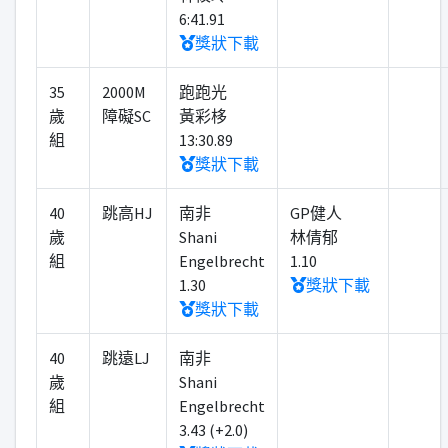
6:41.91
獎狀下載
35
2000M
跑跑光
歲
障礙SC
黃彩栘
組
13:30.89
獎狀下載
40
跳高HJ
南非
GP健人
歲
Shani
林倩郁
組
Engelbrecht
1.10
1.30
獎狀下載
獎狀下載
40
跳遠LJ
南非
歲
Shani
組
Engelbrecht
3.43 (+2.0)