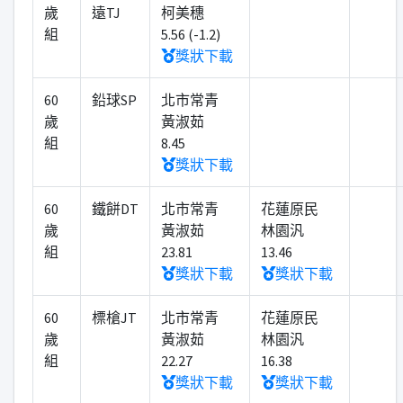
歲
遠TJ
柯美穗
組
5.56 (-1.2)
獎狀下載
60
鉛球SP
北市常青
歲
黃淑茹
組
8.45
獎狀下載
60
鐵餅DT
北市常青
花蓮原民
歲
黃淑茹
林園汎
組
23.81
13.46
獎狀下載
獎狀下載
60
標槍JT
北市常青
花蓮原民
歲
黃淑茹
林園汎
組
22.27
16.38
獎狀下載
獎狀下載