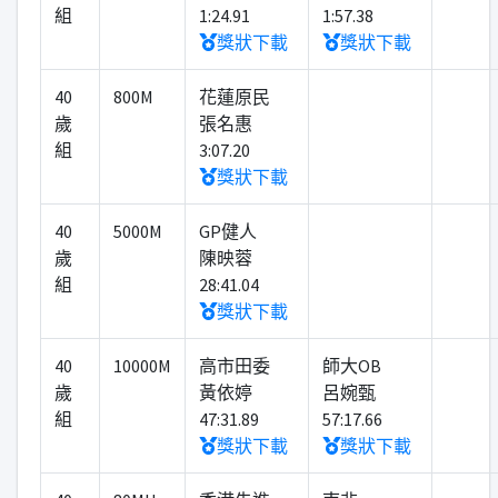
組
1:24.91
1:57.38
獎狀下載
獎狀下載
40
800M
花蓮原民
歲
張名惠
組
3:07.20
獎狀下載
40
5000M
GP健人
歲
陳映蓉
組
28:41.04
獎狀下載
40
10000M
高市田委
師大OB
歲
黃依婷
呂婉甄
組
47:31.89
57:17.66
獎狀下載
獎狀下載