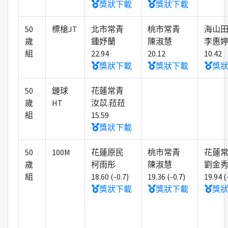
獎狀下載
獎狀下載
50
標槍JT
北市常青
桃市常青
海山
歲
鍾妤蘭
陳淑慧
李惠
組
22.94
20.12
10.42
獎狀下載
獎狀下載
獎
50
鏈球
花蓮常青
歲
HT
汝苡.菈菈
組
15.59
獎狀下載
50
100M
花蓮原民
桃市常青
花蓮
歲
柯雨彤
陳淑慧
劉金
組
18.60 (-0.7)
19.36 (-0.7)
19.94 (
獎狀下載
獎狀下載
獎