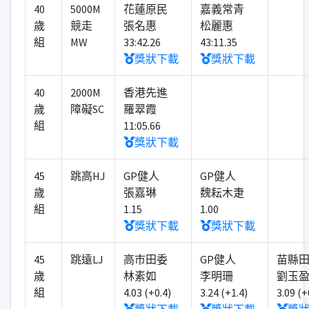
40
5000M
花蓮原民
嘉義常青
歲
競走
張名惠
松麗惠
組
MW
33:42.26
43:11.35
獎狀下載
獎狀下載
40
2000M
香港先進
歲
障礙SC
羅翠霞
組
11:05.66
獎狀下載
45
跳高HJ
GP健人
GP健人
歲
張嘉琳
魏耘木疌
組
1.15
1.00
獎狀下載
獎狀下載
45
跳遠LJ
高市田委
GP健人
苗縣
歲
林素如
李明珊
劉玉
組
4.03 (+0.4)
3.24 (+1.4)
3.09 (+