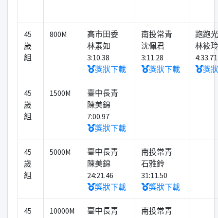
45
800M
高市田委
南投常青
跑跑
歲
林素如
沈佩君
林筱
組
3:10.38
3:11.28
4:33.71
獎狀下載
獎狀下載
獎
45
1500M
臺中長青
歲
陳美錦
組
7:00.97
獎狀下載
45
5000M
臺中長青
南投常青
歲
陳美錦
石雅鈴
組
24:21.46
31:11.50
獎狀下載
獎狀下載
45
10000M
臺中長青
南投常青