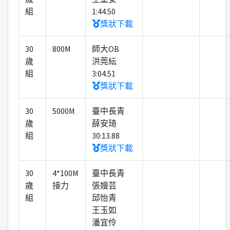
組
1:44.50
獎狀下載
30
800M
師大OB
歲
洪莞紜
組
3:04.51
獎狀下載
30
5000M
臺中長青
歲
薛安琦
組
30:13.88
獎狀下載
30
4*100M
臺中長青
歲
接力
張嫚芸
組
邱怡青
王玉如
潘宜伶