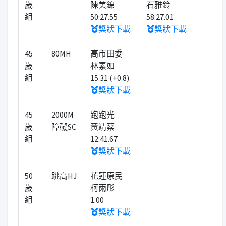
歲
陳美錦
石雅鈴
組
50:27.55
58:27.01
獎狀下載
獎狀下載
45
80MH
高市田委
歲
林素如
組
15.31 (+0.8)
獎狀下載
45
2000M
跑跑光
歲
障礙SC
黃靖棻
組
12:41.67
獎狀下載
50
跳高HJ
花蓮原民
歲
柯雨彤
組
1.00
獎狀下載