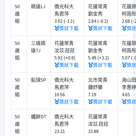
50
跳遠LJ
僑光科大
花蓮常青
花蓮
歲
馬君萍
劉金秀
柯雨
組
3.92 (-1.1)
2.84 (-0.2)
2.68 (-
獎狀下載
獎狀下載
獎
50
三級跳
花蓮常青
花蓮常青
花蓮
歲
遠TJ
汝苡.菈菈
劉金秀
柯雨
組
5.92 (+0.8)
5.49 (+3.2)
5.07 (-
獎狀下載
獎狀下載
獎
50
鉛球SP
僑光科大
北市常青
海山
歲
馬君萍
鍾妤蘭
李惠
組
10.56
7.19
4.65
獎狀下載
獎狀下載
獎
50
鐵餅DT
僑光科大
花蓮常青
歲
馬君萍
汝苡.菈菈
組
23.21
15.88