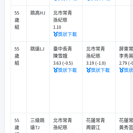
55
跳高HJ
北市常青
歲
孫紀慈
組
1.10
獎狀下載
55
跳遠LJ
臺中長青
北市常青
屏東
歲
陳雪娥
孫紀慈
李秀
組
3.63 (-0.5)
3.19 (-1.0)
2.79 (-
獎狀下載
獎狀下載
獎
55
三級跳
北市常青
花蓮常青
花蓮
歲
遠TJ
孫紀慈
周碧江
黃秀