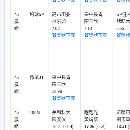
獎狀下載
獎狀下載
獎
45
鉛球SP
高市田委
臺中長青
GP健
歲
林素如
陳華欣
魏耘
組
7.62
7.13
6.55
獎狀下載
獎狀下載
獎
45
標槍JT
臺中長青
歲
陳華欣
組
18.98
獎狀下載
45
100M
美和科大
跑跑光
苗縣
歲
陳安汶
黃靖棻
劉玉
組
16.21 (-1.4)
17.06 (-1.4)
18.31 (