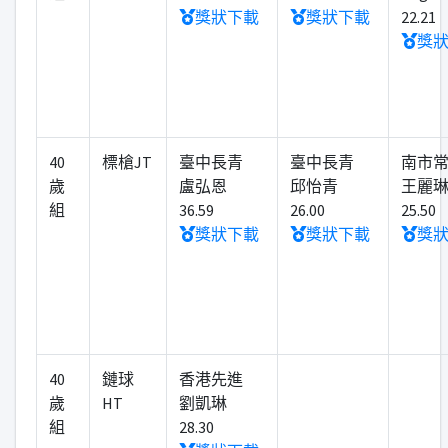
獎狀下載
獎狀下載
22.21
獎
40
標槍JT
臺中長青
臺中長青
南市
歲
盧弘恩
邱怡青
王麗
組
36.59
26.00
25.50
獎狀下載
獎狀下載
獎
40
鏈球
香港先進
歲
HT
劉凱琳
組
28.30