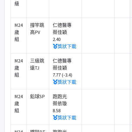
級
M24
撐竿跳
仁德醫專
歲
高PV
蔡佳穎
組
2.40
獎狀下載
M24
三級跳
仁德醫專
歲
遠TJ
蔡佳穎
組
7.77 (-3.4)
獎狀下載
M24
鉛球SP
跑跑光
歲
蔡依璇
組
8.58
獎狀下載