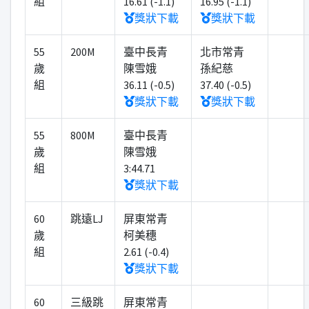
組
16.61 (-1.1)
16.95 (-1.1)
獎狀下載
獎狀下載
55
200M
臺中長青
北市常青
歲
陳雪娥
孫紀慈
組
36.11 (-0.5)
37.40 (-0.5)
獎狀下載
獎狀下載
55
800M
臺中長青
歲
陳雪娥
組
3:44.71
獎狀下載
60
跳遠LJ
屏東常青
歲
柯美穗
組
2.61 (-0.4)
獎狀下載
60
三級跳
屏東常青