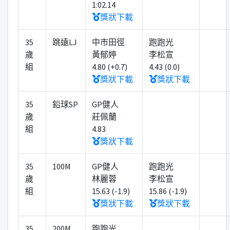
1:02.14
獎狀下載
35
跳遠LJ
中市田徑
跑跑光
歲
黃郁婷
李松宣
組
4.80 (+0.7)
4.43 (0.0)
獎狀下載
獎狀下載
35
鉛球SP
GP健人
歲
莊佩蘭
組
4.83
獎狀下載
35
100M
GP健人
跑跑光
歲
林麗蓉
李松宣
組
15.63 (-1.9)
15.86 (-1.9)
獎狀下載
獎狀下載
35
200M
跑跑光