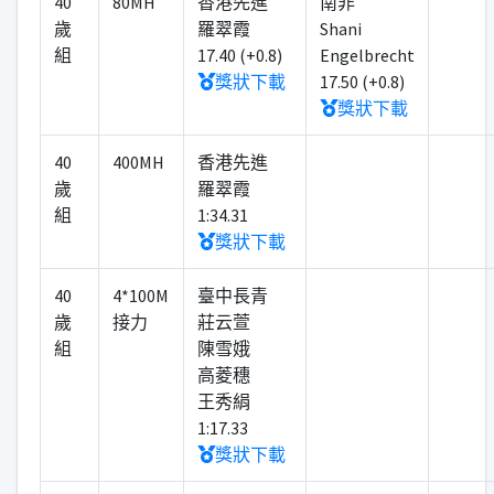
40
80MH
香港先進
南非
歲
羅翠霞
Shani
組
17.40 (+0.8)
Engelbrecht
獎狀下載
17.50 (+0.8)
獎狀下載
40
400MH
香港先進
歲
羅翠霞
組
1:34.31
獎狀下載
40
4*100M
臺中長青
歲
接力
莊云萱
組
陳雪娥
高菱穗
王秀絹
1:17.33
獎狀下載