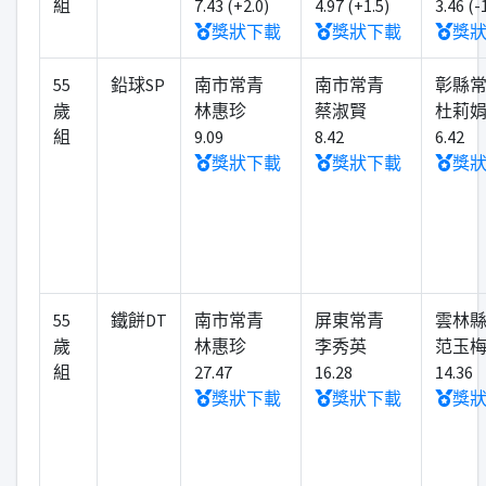
組
7.43 (+2.0)
4.97 (+1.5)
3.46 (-
獎狀下載
獎狀下載
獎
55
鉛球SP
南市常青
南市常青
彰縣
歲
林惠珍
蔡淑賢
杜莉
組
9.09
8.42
6.42
獎狀下載
獎狀下載
獎
55
鐵餅DT
南市常青
屏東常青
雲林
歲
林惠珍
李秀英
范玉
組
27.47
16.28
14.36
獎狀下載
獎狀下載
獎