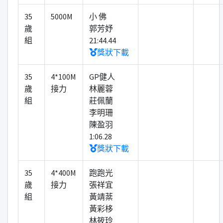
35
5000M
小 佛
歲
郭芳妤
組
21:44.44
獎狀下載
35
4*100M
GP健人
歲
接力
林麗蓉
組
莊佩蘭
李明珊
陳盈羽
1:06.28
獎狀下載
35
4*400M
跑跑光
歲
接力
張祥宜
組
黃靖棻
黃彩栘
林筱玲