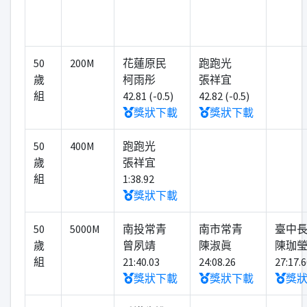
50
200M
花蓮原民
跑跑光
歲
柯雨彤
張祥宜
組
42.81 (-0.5)
42.82 (-0.5)
獎狀下載
獎狀下載
50
400M
跑跑光
歲
張祥宜
組
1:38.92
獎狀下載
50
5000M
南投常青
南市常青
臺中
歲
曾夙靖
陳淑眞
陳珈
組
21:40.03
24:08.26
27:17.
獎狀下載
獎狀下載
獎