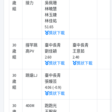
歲
接力
吳佩珊
組
林曉慧
林玉婕
林佳祐
51.65
獎狀下載
30
撐竿跳
臺中長青
臺中長青
歲
高PV
劉佳穎
王意茹
組
2.60
2.40
獎狀下載
獎狀下載
30
跳遠LJ
臺中長青
歲
張嫚芸
組
4.06 (-0.9)
獎狀下載
30
400M
跑跑光
歲
王聖安