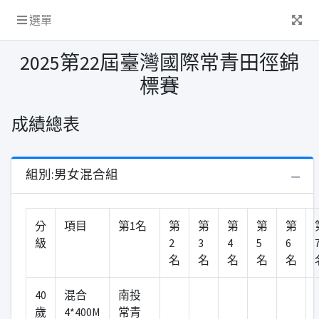
選單
2025第22屆臺灣國際常青田徑錦
標賽
成績總表
組別:男女混合組
分
項目
第1名
第
第
第
第
第
級
2
3
4
5
6
名
名
名
名
名
40
混合
南投
歲
4*400M
常青