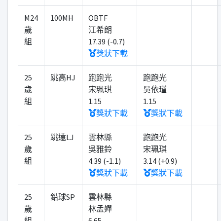
M24
100MH
OBTF
歲
江希朗
組
17.39 (-0.7)
獎狀下載
25
跳高HJ
跑跑光
跑跑光
歲
宋珮琪
吳依瑾
組
1.15
1.15
獎狀下載
獎狀下載
25
跳遠LJ
雲林縣
跑跑光
歲
吳雅鈴
宋珮琪
組
4.39 (-1.1)
3.14 (+0.9)
獎狀下載
獎狀下載
25
鉛球SP
雲林縣
歲
林孟嬋
組
6.65