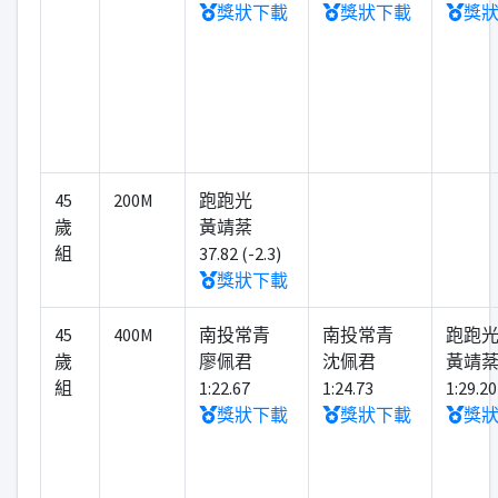
獎狀下載
獎狀下載
獎
45
200M
跑跑光
歲
黃靖棻
組
37.82 (-2.3)
獎狀下載
45
400M
南投常青
南投常青
跑跑
歲
廖佩君
沈佩君
黃靖
組
1:22.67
1:24.73
1:29.20
獎狀下載
獎狀下載
獎