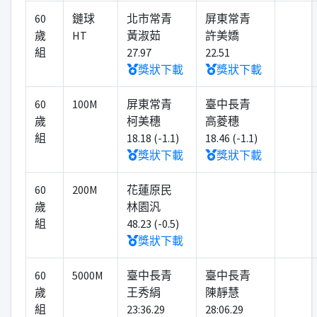
60
鏈球
北市常青
屏東常青
歲
HT
黃淑茹
許美嬌
組
27.97
22.51
獎狀下載
獎狀下載
60
100M
屏東常青
臺中長青
歲
柯美穗
高菱穗
組
18.18 (-1.1)
18.46 (-1.1)
獎狀下載
獎狀下載
60
200M
花蓮原民
歲
林園汎
組
48.23 (-0.5)
獎狀下載
60
5000M
臺中長青
臺中長青
歲
王秀絹
陳靜慧
組
23:36.29
28:06.29