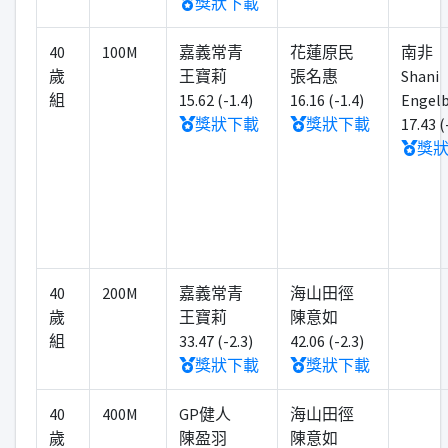
獎狀下載
40
100M
嘉義常青
花蓮原民
南非
歲
王寶莉
張名惠
Shani
組
15.62 (-1.4)
16.16 (-1.4)
Engelb
獎狀下載
獎狀下載
17.43 (
獎
40
200M
嘉義常青
海山田徑
歲
王寶莉
陳意如
組
33.47 (-2.3)
42.06 (-2.3)
獎狀下載
獎狀下載
40
400M
GP健人
海山田徑
歲
陳盈羽
陳意如