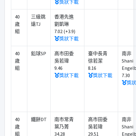
獎狀下載
40
三級跳
香港先進
歲
遠TJ
劉凱琳
組
7.02 (+3.9)
獎狀下載
40
鉛球SP
高市田委
臺中長青
南非
歲
吳若瑋
徐若潔
Shani
組
9.46
8.16
Engelb
獎狀下載
獎狀下載
7.30
獎
40
鐵餅DT
南市常青
高市田委
南非
歲
葉乃菁
吳若瑋
Shani
組
34.28
29.51
Engelb