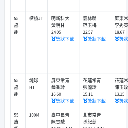
55
標槍JT
明新科大
雲林縣
屏東
歲
黃明甘
范玉梅
李秀
組
24.05
22.57
18.67
獎狀下載
獎狀下載
獎
55
鏈球
屏東常青
花蓮常青
花蓮
歲
HT
鍾香玲
張麗玲
陳玉
組
16.60
15.11
13.15
獎狀下載
獎狀下載
獎
55
100M
臺中長青
北市常青
歲
陳雪娥
孫紀慈