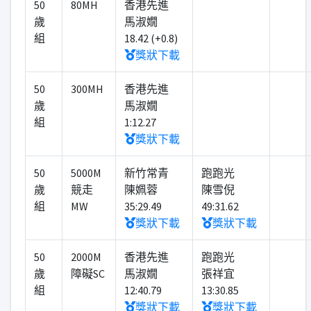
50
80MH
香港先進
歲
馬淑嫺
組
18.42 (+0.8)
獎狀下載
50
300MH
香港先進
歲
馬淑嫺
組
1:12.27
獎狀下載
50
5000M
新竹常青
跑跑光
歲
競走
陳姵蓉
陳雪倪
組
MW
35:29.49
49:31.62
獎狀下載
獎狀下載
50
2000M
香港先進
跑跑光
歲
障礙SC
馬淑嫺
張祥宜
組
12:40.79
13:30.85
獎狀下載
獎狀下載