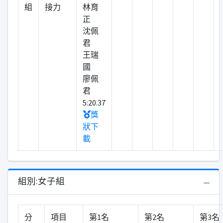
組
接力
林育
正
沈佩
君
王瑞
國
廖佩
君
5:20.37
獎
狀下
載
組別:女子組
分
項目
第1名
第2名
第3名